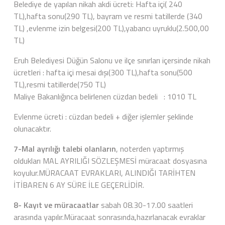
Belediye de yapılan nikah akdi ücreti: Hafta içi( 240
TL),hafta sonu(290 TL), bayram ve resmi tatillerde (340
TL) ,evlenme izin belgesi(200 TL),yabancı uyruklu(2.500,00
TL)
Eruh Belediyesi Düğün Salonu ve ilçe sınırları içersinde nikah
ücretleri : hafta içi mesai dışı(300 TL),hafta sonu(500
TL),resmi tatillerde(750 TL)
Maliye Bakanlığınca belirlenen cüzdan bedeli : 1010 TL
Evlenme ücreti : cüzdan bedeli + diğer işlemler şeklinde
olunacaktır.
7-Mal ayrılığı talebi olanların
, noterden yaptırmış
oldukları MAL AYRILIĞI SÖZLEŞMESİ müracaat dosyasına
koyulur.MÜRACAAT EVRAKLARI, ALINDIĞI TARİHTEN
İTİBAREN 6 AY SÜRE İLE GEÇERLİDİR.
8- Kayıt ve müracaatlar
sabah 08.30-17.00 saatleri
arasında yapılır.Müracaat sonrasında,hazırlanacak evraklar