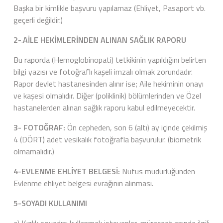
Başka bir kimlikle başvuru yapılamaz (Ehliyet, Pasaport vb.
geçerli değildir.)
2-
.
AİLE HEKİMLERİNDEN ALINAN SAĞLIK RAPORU
Bu raporda (Hemoglobinopati) tetkikinin yapıldığını belirten
bilgi yazısı ve fotoğraflı kaşeli imzalı olmak zorundadır.
Rapor devlet hastanesinden alınır ise; Aile hekiminin onayı
ve kaşesi olmalıdır. Diğer (poliklinik) bölümlerinden ve Özel
hastanelerden alınan sağlık raporu kabul edilmeyecektir.
3- FOTOĞRAF:
Ön cepheden, son 6 (altı) ay içinde çekilmiş
4 (DÖRT) adet vesikalık fotoğrafla başvurulur. (biometrik
olmamalıdır.)
4-EVLENME EHLİYET BELGESİ:
Nüfus müdürlüğünden
Evlenme ehliyet belgesi evrağının alınması.
5-SOYADI KULLANIMI