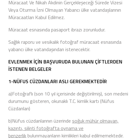
Müracaat Ve Nikah Akdinin Gerçekleşeceği Sürede Vizesi
Veya Oturma İzni Olmayan Yabancı ülke vatandaşlarının
Müracaatları Kabul Edilmez.
Müracaat esnasında pasaport ibrazı zorunludur.
Sağlık raporu ve vesikalık fotoğraf müracaat esnasında
yabancı ülke vatandaşından istenecektir.
EVLENMEK İÇİN BAŞVURUDA BULUNAN ÇİFTLERDEN
İSTENEN BELGELER
1-NÜFUS CÜZDANLARI ASLI GEREKMEKTEDİR
a)Fotoğraflı (son 10 yıl içerisinde değiştirilmiş), son medeni
durumunu gösteren, okunaklı T.C. kimlik kartı (Nüfus
Cüzdanları)
b)Nüfus cüzdanlarının üzerinde
so
ğ
uk m
ü
h
ü
r olmayan,
kaz
ı
nt
ı
, silinti foto
ğ
rafta oynama ve
benzerlik
bulunmayanların kimlikleri kabul edilmemektedir.