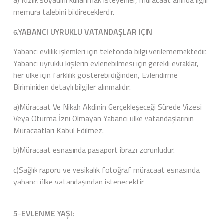
a) Kızlık soyadını kullanmak isteyenler, müracaat anında ilgili
memura talebini bildireceklerdir.
.YABANCI UYRUKLU VATANDAŞLAR IÇIN
6
Yabancı evlilik işlemleri için telefonda bilgi verilememektedir.
Yabancı uyruklu kişilerin evlenebilmesi için gerekli evraklar,
her ülke için farklılık gösterebildiğinden, Evlendirme
Biriminiden detaylı bilgiler alınmalıdır.
a)Müracaat Ve Nikah Akdinin Gerçekleşeceği Sürede Vizesi
Veya Oturma İzni Olmayan Yabancı ülke vatandaşlarının
Müracaatları Kabul Edilmez.
b)Müracaat esnasında pasaport ibrazı zorunludur.
c)Sağlık raporu ve vesikalık fotoğraf müracaat esnasında
yabancı ülke vatandaşından istenecektir.
5
-
EVLENME YAŞI: