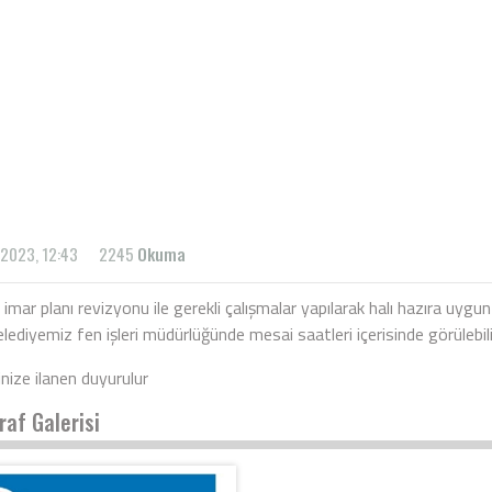
 2023, 12:43
2245
Okuma
 imar planı revizyonu ile gerekli çalışmalar yapılarak halı hazıra uyg
elediyemiz fen işleri müdürlüğünde mesai saatleri içerisinde görülebili
rinize ilanen duyurulur
raf Galerisi