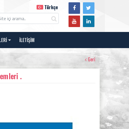
Türkçe
LERİ
İLETİŞİM
Geri
emleri .