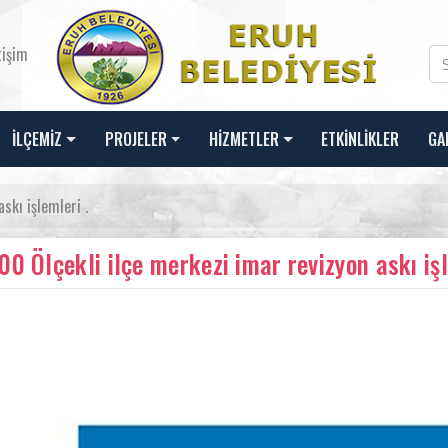
tişim
İLÇEMİZ
PROJELER
HİZMETLER
ETKİNLİKLER
GA
skı işlemleri .
00 Ölçekli ilçe merkezi imar revizyon askı işl