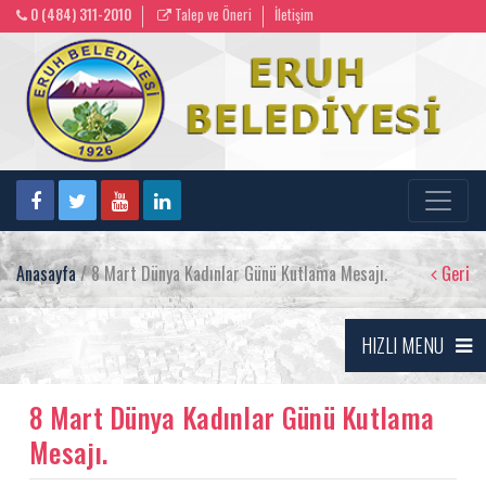
0 (484) 311-2010
Talep ve Öneri
İletişim
Anasayfa
/ 8 Mart Dünya Kadınlar Günü Kutlama Mesajı.
Geri
HIZLI MENU
8 Mart Dünya Kadınlar Günü Kutlama
Mesajı.