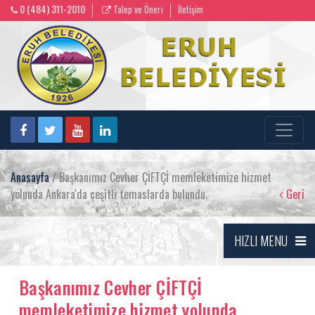
0 (484) 311-2010
Talep ve Öneri
İletişim
Anasayfa
/ Başkanımız Cevher ÇİFTÇİ memleketimize hizmet
yolunda Ankara'da çeşitli temaslarda bulundu.
Geri
HIZLI MENU
Başkanımız Cevher ÇİFTÇİ
memleketimize hizmet yolunda