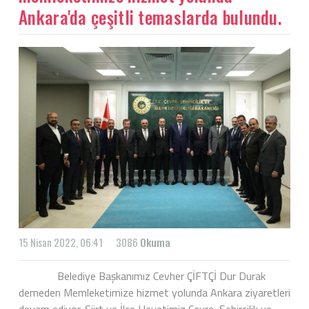
Ankara'da çeşitli temaslarda bulundu.
15 Nisan 2022, 06:41
3086
Okuma
Belediye Başkanımız Cevher ÇİFTÇİ Dur Durak
demeden Memleketimize hizmet yolunda Ankara ziyaretleri
devam ediyor. Siirt ve İlçe Heyetimiz Çevre, Şehircilik ve