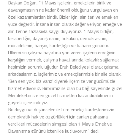
Başkan Doğan, “1 Mayıs işçilerin, emekçilerin birlik ve
dayanışmasının ne kadar önemli olduğunu vurgulayan en
özel kazanımlardan biridir. Bizler için, alın teri ve emek en
yüce değerdir. İnsana insan olarak değer veriyor, emeğe ve
alın terine fazlasıyla saygı duyuyoruz. 1 Mayıs birliğin,
beraberliğin, dayanışmanın, hukukun, demokrasinin,
mücadelenin, barışın, kardeşliğin ve baharın günüdür.
Ülkemizin çalışma hayatına yön veren işçilerin emeğinin
karşılığını vermek, çalışma hayatlarında kolaylık sağlamak
hepimizin sorumluluğudur. Eruh Belediyesi olarak çalışma
arkadaşlarımız, işçilerimiz ve emekçilerimizle bir aile olarak,
‘Ben sen yok, biz varız’ diyerek ilçemize var gücümüzle
hizmet ediyoruz. Birbirimiz ile olan bu bağ sayesinde güzel
Memleketimize en güzel hizmetleri kazandırabilmenin
gayreti içerisindeyiz.
Bu duygu ve düşünceler ile tüm emekçi kardeşlerimizin
demokratik hak ve özgürlükleri için canları pahasına
verdikleri mücadelenin simgesi olan 1 Mayıs Emek ve
Dayanışma gününü içtenlikle kutluyorum” dedi.