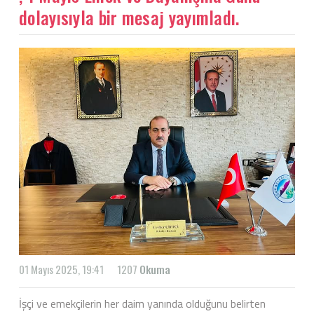
dolayısıyla bir mesaj yayımladı.
01 Mayıs 2025, 19:41
1207
Okuma
İşçi ve emekçilerin her daim yanında olduğunu belirten