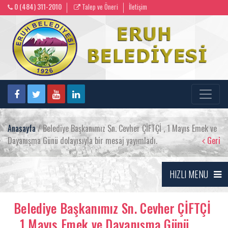
0 (484) 311-2010
Talep ve Öneri
İletişim
Anasayfa
/ Belediye Başkanımız Sn. Cevher ÇİFTÇİ , 1 Mayıs Emek ve
Dayanışma Günü dolayısıyla bir mesaj yayımladı.
Geri
HIZLI MENU
Belediye Başkanımız Sn. Cevher ÇİFTÇİ
, 1 Mayıs Emek ve Dayanışma Günü