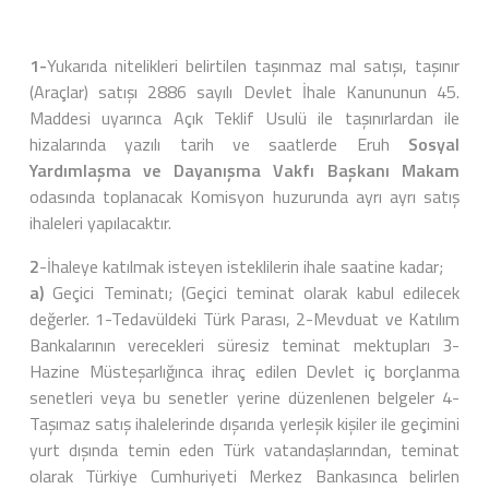
1-
Yukarıda nitelikleri belirtilen taşınmaz mal satışı, taşınır
(Araçlar) satışı 2886 sayılı Devlet İhale Kanununun 45.
Maddesi uyarınca Açık Teklif Usulü ile taşınırlardan ile
hizalarında yazılı tarih ve saatlerde Eruh
Sosyal
Yardımlaşma ve Dayanışma Vakfı Başkanı Makam
odasında toplanacak Komisyon huzurunda ayrı ayrı satış
ihaleleri yapılacaktır.
2
-İhaleye katılmak isteyen isteklilerin ihale saatine kadar;
a)
Geçici Teminatı; (Geçici teminat olarak kabul edilecek
değerler. 1-Tedavüldeki Türk Parası, 2-Mevduat ve Katılım
Bankalarının verecekleri süresiz teminat mektupları 3-
Hazine Müsteşarlığınca ihraç edilen Devlet iç borçlanma
senetleri veya bu senetler yerine düzenlenen belgeler 4-
Taşımaz satış ihalelerinde dışarıda yerleşik kişiler ile geçimini
yurt dışında temin eden Türk vatandaşlarından, teminat
olarak Türkiye Cumhuriyeti Merkez Bankasınca belirlen