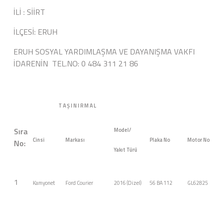
İLİ : SİİRT
İLÇESİ: ERUH
ERUH SOSYAL YARDIMLAŞMA VE DAYANIŞMA VAKFI
İDARENİN TEL.NO: 0 484 311 21 86
T A Ş I N I R M A L
Sıra
Model/
Cinsi
Markası
Plaka No
Motor No
No:
Yakıt Türü
1
Kamyonet
Ford Courier
2016 (Dizel)
56 BA 112
GL62825