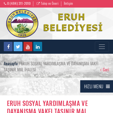
0 (484) 311-2010
Talep ve Öneri
İletişim
Anasayfa
/ ERUH SOSYAL YARDIMLAŞMA VE DAYANIŞMA VAKFI
TAŞINIR MAL İHALESİ
Geri
HIZLI MENU
ERUH SOSYAL YARDIMLAŞMA VE
DAYANIŞMA VAKFI TAŞINIR MAL