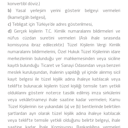
konvertibl döviz.)
b)
Yasal yerleşim yerini gösterir belgeyi vermeleri
(İkametgâh belgesi),
c)
Tebligat için Türkiye’de adres gösterilmesi,
d)
Gerçek kişilerin T.C. Kimlik numaralarını bildirmeleri ve
nüfus cüzdan suretini vermeleri (Aslı ihale sırasında
komisyona ibraz edilecektir.) Tüzel Kişilerin Vergi Kimlik
numaralarını bildirmelerini, Özel Hukuk Tüzel Kişilerinin idare
merkezlerinin bulunduğu yer mahkemesinden veya siciline
kayıtlı bulunduğu Ticaret ve Sanayi Odasından veya benzeri
meslek kuruluşundan, ihalenin yapıldığı yıl içinde alınmış sicil
kayıt belgesi ile tüzel kişilik adına ihaleye katılacak veya
teklifte bulunacak kişilerin tüzel kişiliği temsile tam yetkili
olduklarını gösterir noterce tasdik edilmiş imza sirkülerini
veya vekâletnameyi ihale saatine kadar vermeleri; Kamu
Tüzel Kişilerinin ise yukarıdaki (a) ve (b) bentlerinde belirtilen
şartlardan ayrı olarak tüzel kişilik adına ihaleye katılacak
veya teklifte temsile yetkili olduğunu belirtir belgeyi, ihale
saatine kadar İhale Komisyonu Başkanlığına vermeleri