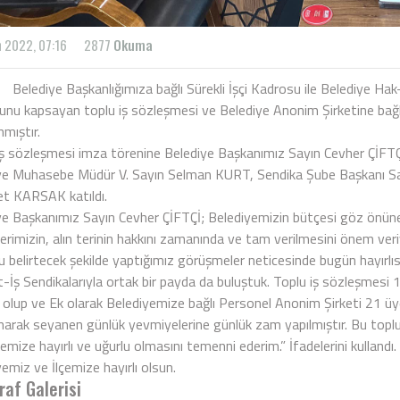
n 2022, 07:16
2877
Okuma
ye Başkanlığımıza bağlı Sürekli İşçi Kadrosu ile Belediye Hak-İş,
unu kapsayan toplu iş sözleşmesi ve Belediye Anonim Şirketine bağ
mıştır.
iş sözleşmesi imza törenine Belediye Başkanımız Sayın Cevher ÇİF
ye Muhasebe Müdür V. Sayın Selman KURT, Sendika Şube Başkanı Sa
 KARSAK katıldı.
ye Başkanımız Sayın Cevher ÇİFTÇİ; Belediyemizin bütçesi göz önüne
erimizin, alın terinin hakkını zamanında ve tam verilmesini önem ver
 belirtecek şekilde yaptığımız görüşmeler neticesinde bugün hayırlısı
-İş Sendikalarıyla ortak bir payda da buluştuk. Toplu iş sözleşmesi 
ş olup ve Ek olarak Belediyemize bağlı Personel Anonim Şirketi 21 ü
narak seyanen günlük yevmiyelerine günlük zam yapılmıştır. Bu toplu 
emize hayırlı ve uğurlu olmasını temenni ederim.” İfadelerini kullandı
emiz ve İlçemize hayırlı olsun.
raf Galerisi