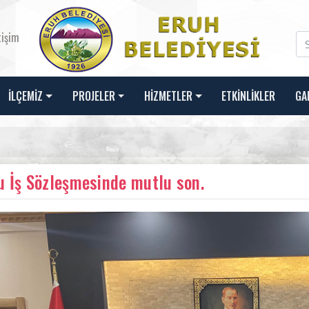
tişim
İLÇEMİZ
PROJELER
HİZMETLER
ETKİNLİKLER
GA
u İş Sözleşmesinde mutlu son.