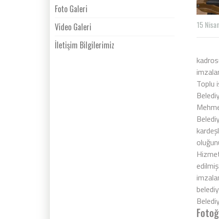
Foto Galeri
15 Nisa
Video Galeri
İletişim Bilgilerimiz
Beledi
kadros
imzalan
Toplu 
Beledi
Mehmet
Beledi
kardeşl
oluğunu
Hizmet
edilmi
imzala
belediy
Belediy
Fotoğ