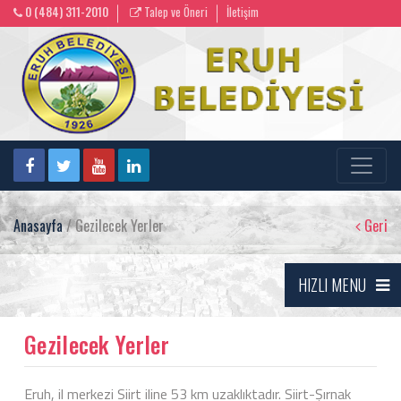
0 (484) 311-2010
Talep ve Öneri
İletişim
Anasayfa
/ Gezilecek Yerler
Geri
HIZLI MENU
Gezilecek Yerler
Eruh, il merkezi Siirt iline 53 km uzaklıktadır. Siirt-Şırnak