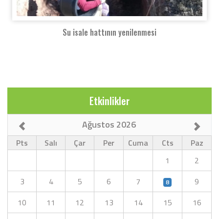
Su isale hattının yenilenmesi
Etkinlikler
Ağustos 2026
Pts
Salı
Çar
Per
Cuma
Cts
Paz
1
2
3
4
5
6
7
9
8
10
11
12
13
14
15
16