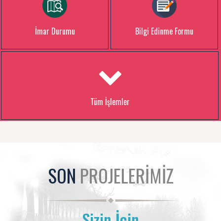
İmar Durumu
Bilgi Edinme Formu
Tüm İşlemler
SON
PROJELERİMİZ
Sizin İçin