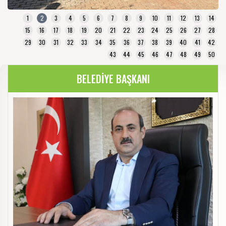
1
2
3
4
5
6
7
8
9
10
11
12
13
14
15
16
17
18
19
20
21
22
23
24
25
26
27
28
29
30
31
32
33
34
35
36
37
38
39
40
41
42
43
44
45
46
47
48
49
50
BELEDİYE BAŞKANI