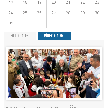
17
18
19
20
21
22
23
24
25
26
27
28
29
30
31
FOTO
GALERİ
VİDEO
GALERİ