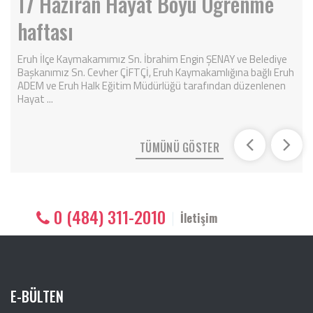
17 Haziran Hayat Boyu Öğrenme
haftası
Eruh İlçe Kaymakamımız Sn. İbrahim Engin ŞENAY ve Belediye
Başkanımız Sn. Cevher ÇİFTÇİ, Eruh Kaymakamlığına bağlı Eruh
ADEM ve Eruh Halk Eğitim Müdürlüğü tarafından düzenlenen
Hayat ...
TÜMÜNÜ GÖSTER
0 (484) 311-2010
İletişim
E-BÜLTEN